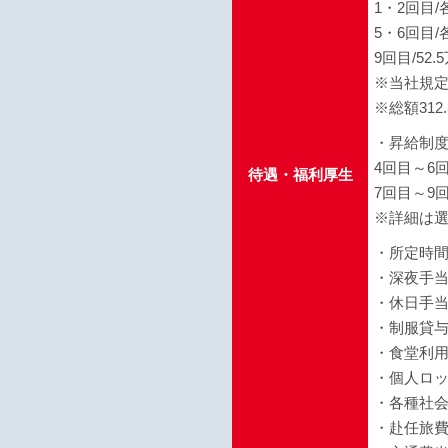
1・2回目/
5・6回目/
9回目/52.
※当社規
※総額312
・昇給制度
4回目～6回
待遇・福利厚生
7回目～9回
※詳細は
・所定時間
・深夜手当
・休日手当
・制服貸
・食堂利
・個人ロ
・各種社
・赴任旅費