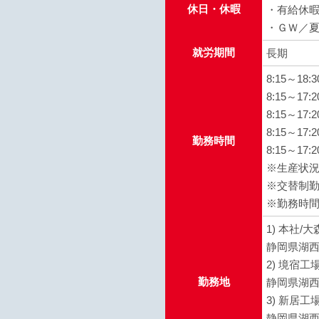
休日・休暇
・有給休
・ＧＷ／
就労期間
長期
8:15～18:
8:15～17:
8:15～17:
8:15～17:
勤務時間
8:15～17:2
※生産状
※交替制勤
※勤務時
1) 本社/
静岡県湖西
2) 境宿工
勤務地
静岡県湖西
3) 新居工
静岡県湖西