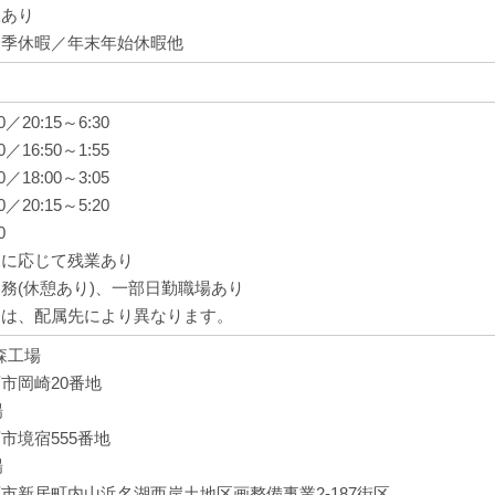
暇あり
夏季休暇／年末年始休暇他
30／20:15～6:30
20／16:50～1:55
20／18:00～3:05
20／20:15～5:20
0
況に応じて残業あり
務(休憩あり)、一部日勤職場あり
間は、配属先により異なります。
大森工場
市岡崎20番地
場
市境宿555番地
場
市新居町内山浜名湖西岸土地区画整備事業2-187街区