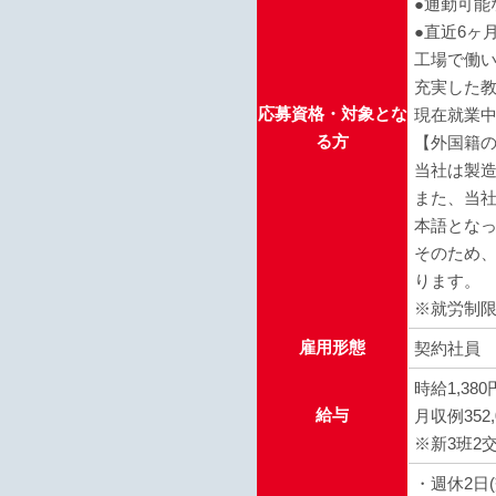
●通勤可能
●直近6ヶ
工場で働
充実した
応募資格・対象とな
現在就業中
る方
【外国籍
当社は製
また、当
本語とな
そのため
ります。
※就労制
雇用形態
契約社員
時給1,3
給与
月収例352
※新3班2
・週休2日