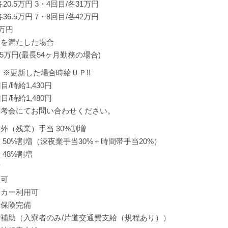
各20.5万円 3・4回目/各31万円
各36.5万円 7・8回目/各42万円
5万円
定を満たした場合
.5万円(最長54ヶ月勤務の場合)
 ※更新した場合時給ＵＰ!!
目/時給1,430円
目/時給1,480円
選考会にてお問い合わせください。
外（残業）手当 30%割増
 50%割増（深夜業手当30%＋時間帯手当20%）
 48%割増
与
用可
ッカー利用可
会保険完備
補助（入寮者のみ/片道交通費支給（規程あり））