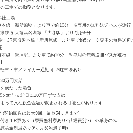
かの工場での勤務となります。
本社工場
道本線「新所原駅」より車で約10分 ※専用の無料送迎バスが運行
湖鉄道 天竜浜名湖線 「大森駅」より 徒歩5分
場・JR東海道本線「新所原駅」より車で約5分 ※専用の無料送迎
場
道本線「鷲津駅」より車で約10分 ※専用の無料送迎バスが運行
法】
転車・車／マイカー通勤可 ※駐車場あり
30万円支給
定を満たした場合
回の給与支給日に10万円ずつ支給
によって入社祝金金額が変更される可能性があります
約(契約回数は最大9回、最長54ヶ月まで)
付き１R寮あり（寮費無料寮あり<諸経費別>） ※単身のみ
慰労金制度あり(6ヶ月契約満了時)