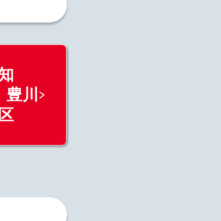
知
・豊川
区