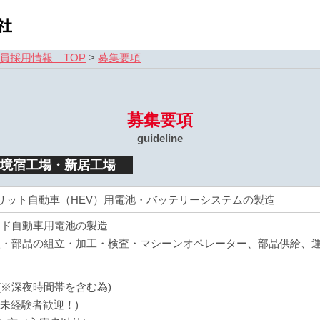
員採用情報 TOP
>
募集要項
募集要項
guideline
境宿工場・新居工場
ブリット自動車（HEV）用電池・バッテリーシステムの製造
ッド自動車用電池の製造
入・部品の組立・加工・検査・マシーンオペレーター、部品供給、
上(※深夜時間帯を含む為)
(未経験者歓迎！)