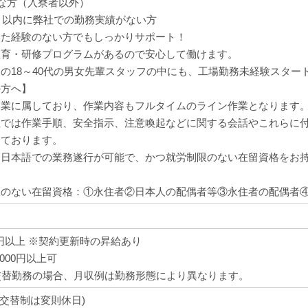
な方（入寮者以外）
月以内に弊社での勤務実績がない方
いた経験のない方でもしっかりサポート！
教育・研修プログラムがあるので安心して働けます。
の18～40代の男女先輩スタッフの中にも、工場勤務未経験スター
の方へ】
造業に属しており、作業内容もフルタイムのライン作業となります
社では作業手順、安全指示、注意喚起などに関する会話やこれらに
っております。
、日本語での業務遂行が可能で、かつ就労制限のない在留資格をお
限のない在留資格：①永住者②日本人の配偶者等③永住者の配偶者
80円以上 ※契約更新時の昇給あり
,000円以上可
交替勤務の場合、月収例は勤務形態により異なります。
(交替制は変則休日)