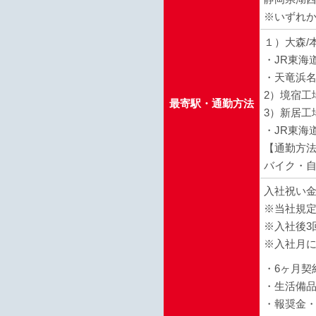
※いずれ
１）大森/
・JR東海
・天竜浜名
2）境宿工
最寄駅・通勤方法
3）新居工
・JR東海
【通勤方
バイク・自
入社祝い金
※当社規
※入社後3
※入社月
・6ヶ月契
・生活備品
・報奨金・