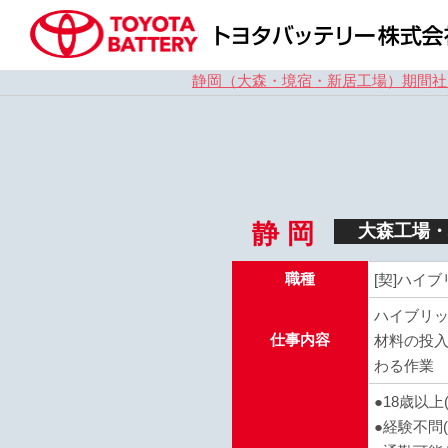
静岡（大森・境宿・新居工場）期間社
静 岡
大森工場・
職種
[契]ハイ
ハイブリ
仕事内容
材料の投
わる作業
●18歳以
●経験不問