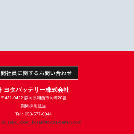
トヨタバッテリー株式会社
〒431-0422 静岡県湖西市岡崎20番
期間採用担当
Tel：053-577-6044
：
ml_saiyo_kikan_kosai@toyota-battery.com