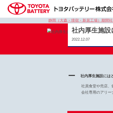
静岡（大森・境宿・新居工場）期間社
社内厚生施設
2022.12.07
A
社内厚生施設には
社員食堂や売店、
会社専用のアリー