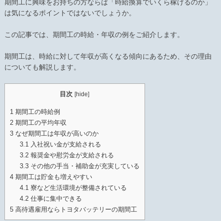
期間工に興味をお持ちの方ならば「時給換算でいくら稼げるのか」
は気になるポイントではないでしょうか。
この記事では、期間工の時給・年収の例をご紹介します。
期間工は、時給に対して年収が高くなる傾向にあるため、その理由
についても解説します。
目次
[
hide
]
1
期間工の時給例
2
期間工の平均年収
3
なぜ期間工は年収が高いのか
3.1
入社祝い金が支給される
3.2
報奨金や慰労金が支給される
3.3
その他の手当・補助金が充実している
4
期間工は貯金も増えやすい
4.1
寮など生活環境が整備されている
4.2
仕事に集中できる
5
高待遇雇用ならトヨタバッテリーの期間工