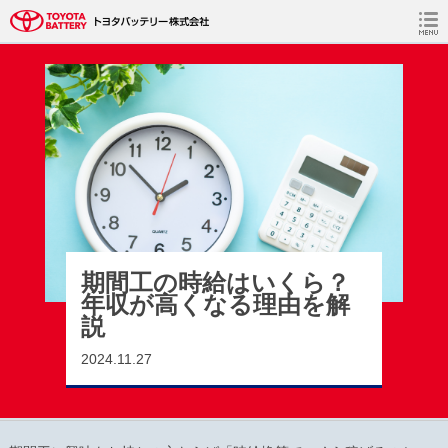
静岡（大森・境宿・新居工場）期間社員採用情報 TOP
>
コラム
>
コ
ラム
>
期間工の時給はいくら？年収が高くなる理由を解説
期間工の時給はいくら？
年収が高くなる理由を解
説
2024.11.27