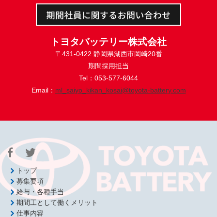
トヨタバッテリー株式会社
〒431-0422 静岡県湖西市岡崎20番
期間採用担当
Tel：053-577-6044
Email：
ml_saiyo_kikan_kosai@toyota-battery.com
トップ
募集要項
給与・各種手当
期間工として働くメリット
仕事内容