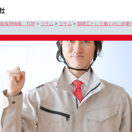
員採用情報 TOP
>
コラム
>
コラム
>
期間工として働くのに必要