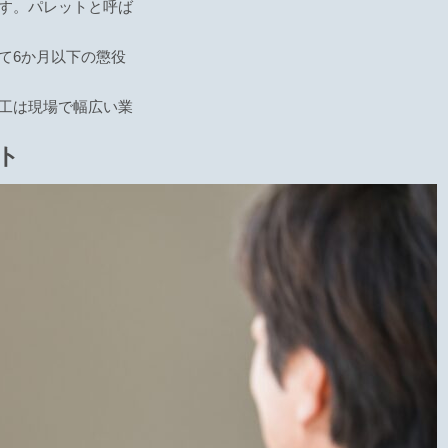
す。パレットと呼ば
て6か月以下の懲役
工は現場で幅広い業
ト