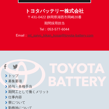
トヨタバッテリー株式会社
〒431-0422 静岡県湖西市岡崎20番
期間採用担当
Tel：053-577-6044
Email：
ml_saiyo_kikan_kosai@toyota-battery.com
トップ
募集要項
給与・各種手当
期間工として働くメリット
仕事内容
寮について
勤務地について