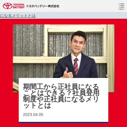
静岡（大森・境宿・新居工場）期間社員採用情報 TOP
>
コラム
>
コ
ラム
>
期間工から正社員になることはできる？社員登用制度や正社員
になるメリットとは
期間工から正社員になる
ことはできる？社員登用
制度や正社員になるメリ
ットとは
2023.04.05