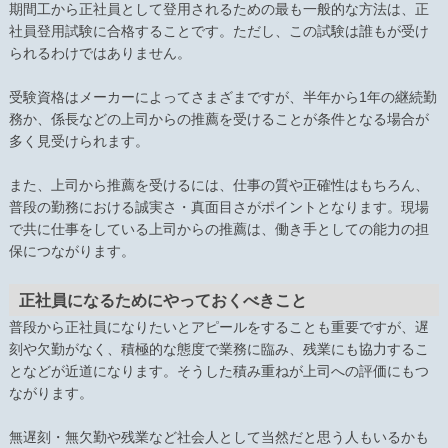
期間工から正社員として登用されるための最も一般的な方法は、正
社員登用試験に合格することです。ただし、この試験は誰もが受け
られるわけではありません。
受験資格はメーカーによってさまざまですが、半年から1年の継続勤
務か、係長などの上司からの推薦を受けることが条件となる場合が
多く見受けられます。
また、上司から推薦を受けるには、仕事の質や正確性はもちろん、
普段の勤務における誠実さ・真面目さがポイントとなります。現場
で共に仕事をしている上司からの推薦は、働き手としての能力の担
保につながります。
正社員になるためにやっておくべきこと
普段から正社員になりたいとアピールをすることも重要ですが、遅
刻や欠勤がなく、積極的な態度で業務に臨み、残業にも協力するこ
となどが近道になります。そうした積み重ねが上司への評価にもつ
ながります。
無遅刻・無欠勤や残業など社会人として当然だと思う人もいるかも